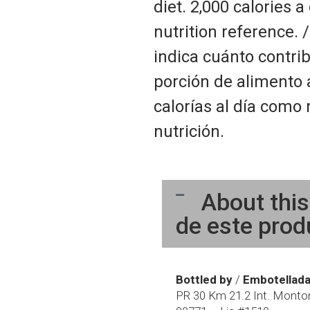
diet. 2,000 calories a
nutrition reference. /
indica cuánto contri
porción de alimento a
calorías al día como 
nutrición.
About this
de este prod
Bottled by
/
Embotellada
PR 30 Km 21.2 Int. Montone