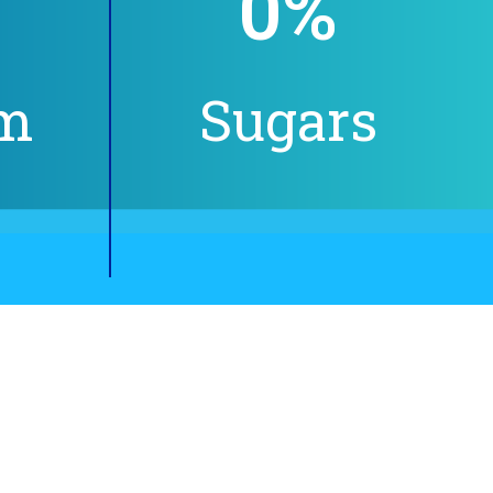
0
%
um
Sugars