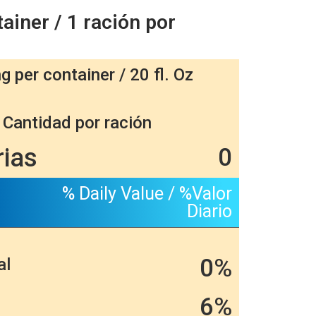
ainer / 1 ración por
g per container / 20 fl. Oz
 Cantidad por ración
rias
0
% Daily Value / %Valor
Diario
0%
al
6%