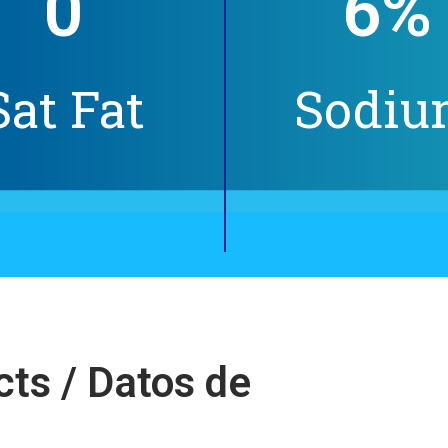
0
6
%
Sat Fat
Sodi
cts / Datos de