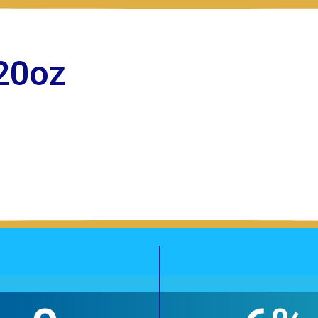
20oz
.